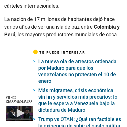
cárteles internacionales.
La nación de 17 millones de habitantes dejó hace
varios años de ser una isla de paz entre
Colombia y
Perú
, los mayores productores mundiales de coca.
TE PUEDE INTERESAR
La nueva ola de arrestos ordenada
por Maduro para que los
venezolanos no protesten el 10 de
enero
Más migrantes, crisis económica
sin fin y servicios más precarios: lo
VIDEO
RECOMENDADO
que le espera a Venezuela bajo la
dictadura de Maduro
Nicolás Maduro asume tercer mandato en Venezuela
Trump vs OTAN: ¿Qué tan factible es
0
la exigencia de subir el gasto militar