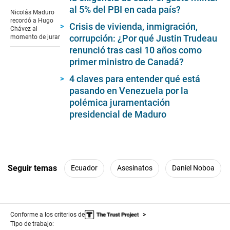
seconds
al 5% del PBI en cada país?
of
Nicolás Maduro
2
recordó a Hugo
Crisis de vivienda, inmigración,
minutes,
Chávez al
46
corrupción: ¿Por qué Justin Trudeau
momento de jurar
seconds
renunció tras casi 10 años como
primer ministro de Canadá?
4 claves para entender qué está
pasando en Venezuela por la
polémica juramentación
presidencial de Maduro
Seguir temas
Ecuador
Asesinatos
Daniel Noboa
Conforme a los criterios de
Tipo de trabajo: