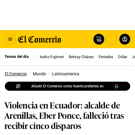
Temas del día
Keiko Fujimori
Betssy Chávez
Feriados
Dólar
J
El Comercio
·
Mundo
·
Latinoamerica
Añadir El Comercio como fuente preferida en
Violencia en Ecuador: alcalde de
Arenillas, Eber Ponce, falleció tras
recibir cinco disparos