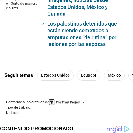
imágenes, noticias desde
seconds
en Quito de manera
Estados Unidos, México y
violenta
Canadá
Los palestinos detenidos que
están siendo sometidos a
amputaciones “de rutina” por
lesiones por las esposas
Seguir temas
Estados Unidos
Ecuador
México
Conforme a los criterios de
Tipo de trabajo:
Noticias