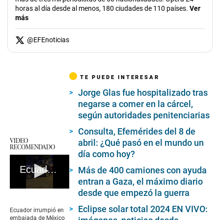
horas al día desde al menos, 180 ciudades de 110 países.
Ver
más
@
EFEnoticias
TE PUEDE INTERESAR
Jorge Glas fue hospitalizado tras
negarse a comer en la cárcel,
según autoridades penitenciarias
Consulta, Efemérides del 8 de
VIDEO
abril: ¿Qué pasó en el mundo un
RECOMENDADO
día como hoy?
Ecuador irrumpió en embajada de México en Quito de manera violenta
Más de 400 camiones con ayuda
entran a Gaza, el máximo diario
desde que empezó la guerra
0
seconds
of
Eclipse solar total 2024 EN VIVO:
Ecuador irrumpió en
42
embajada de México