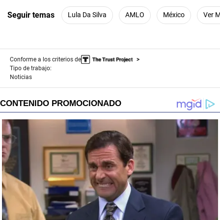
Seguir temas
Lula Da Silva
AMLO
México
Ver 
Conforme a los criterios de
Tipo de trabajo:
Noticias