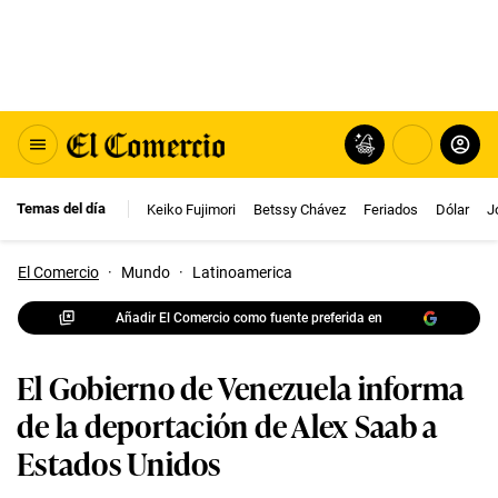
Temas del día
Keiko Fujimori
Betssy Chávez
Feriados
Dólar
J
El Comercio
·
Mundo
·
Latinoamerica
Añadir El Comercio como fuente preferida en
El Gobierno de Venezuela informa
de la deportación de Alex Saab a
Estados Unidos