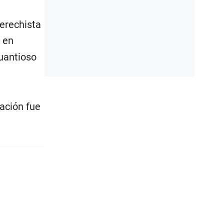
derechista
 en
cuantioso
ración fue