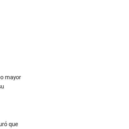
ijo mayor
su
guró que