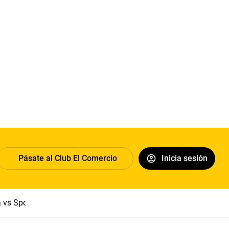
Pásate al Club El Comercio
Inicia sesión
a vs Sport Boys
Jorge Messi
Dólar
Papa León XIV
Congre