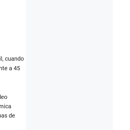
il, cuando
nte a 45
deo
émica
has de