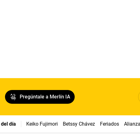
Pregúntale a Merlín IA
del día
Keiko Fujimori
Betssy Chávez
Feriados
Alianz