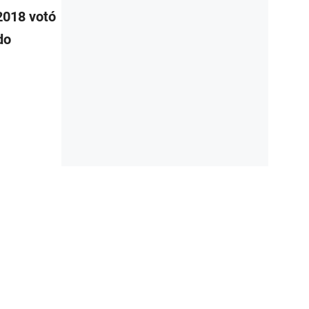
2018 votó
do