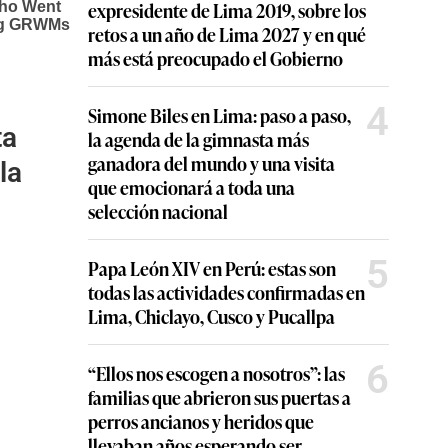
expresidente de Lima 2019, sobre los
retos a un año de Lima 2027 y en qué
más está preocupado el Gobierno
4
Simone Biles en Lima: paso a paso,
ta
la agenda de la gimnasta más
ganadora del mundo y una visita
la
que emocionará a toda una
selección nacional
5
Papa León XIV en Perú: estas son
todas las actividades confirmadas en
Lima, Chiclayo, Cusco y Pucallpa
6
“Ellos nos escogen a nosotros”: las
familias que abrieron sus puertas a
perros ancianos y heridos que
llevaban años esperando ser