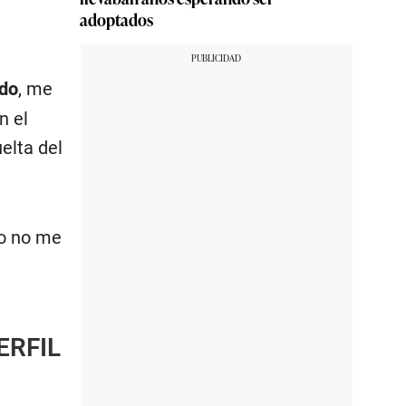
adoptados
odo
, me
n el
elta del
yo no me
ERFIL