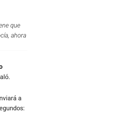
iene que
ocía, ahora
o
aló.
nviará a
segundos: