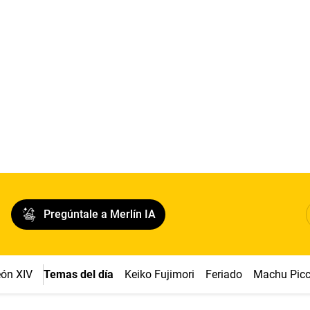
Pregúntale a Merlín IA
ón XIV
Temas del día
Keiko Fujimori
Feriado
Machu Pic