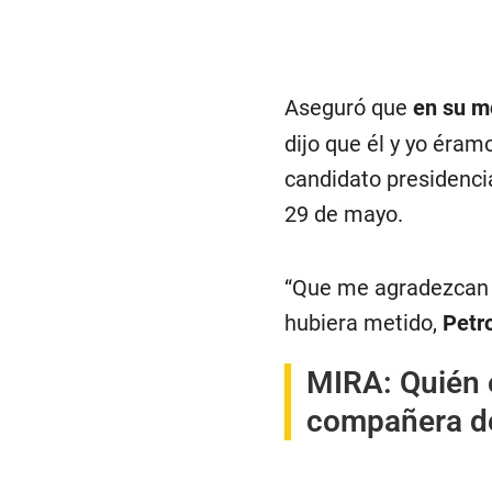
Aseguró que
en su mo
dijo que él y yo éram
candidato presidencia
29 de mayo.
“Que me agradezcan l
hubiera metido,
Petr
MIRA:
Quién 
compañera de