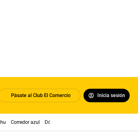
Pásate al Club El Comercio
Inicia sesión
chu
Corredor azul
Dólar
Congreso
Nasca
Acuña
Toled