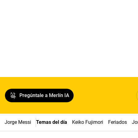
Pregúntale a Merlín IA
Jorge Messi
Temas del día
Keiko Fujimori
Feriados
Jo