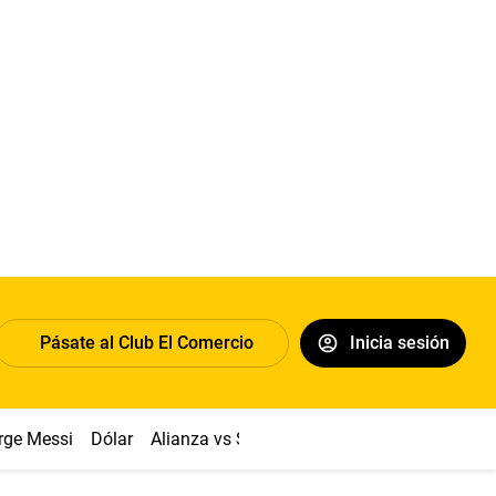
Pásate al Club El Comercio
Inicia sesión
rge Messi
Dólar
Alianza vs Sport Boys
Papa León XIV
Co