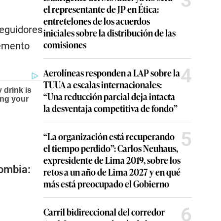
3
el representante de JP en Ética:
entretelones de los acuerdos
seguidores
iniciales sobre la distribución de las
comisiones
lemento
4
Aerolíneas responden a LAP sobre la
TUUA a escalas internacionales:
“Una reducción parcial deja intacta
la desventaja competitiva de fondo”
5
“La organización está recuperando
el tiempo perdido”: Carlos Neuhaus,
expresidente de Lima 2019, sobre los
lombia:
retos a un año de Lima 2027 y en qué
más está preocupado el Gobierno
6
Carril bidireccional del corredor