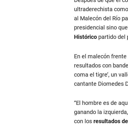
Después de que el con
ultraderechista como
al Malecón del Río par
presidencial sino qu
Histórico
partido del
En el malecón frente 
resultados con bande
coma el tigre’, un va
cantante Diomedes D
“El hombre es de aqu
ganando la izquierda,
con los
resultados de