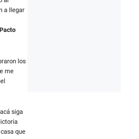
ó al
 a llegar
 Pacto
braron los
ue me
el
acá siga
ictoria
 casa que