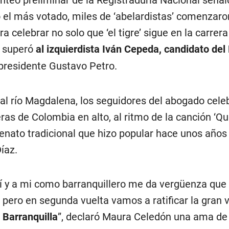
teo preliminar de la Registraduría Nacional señal
 el más votado, miles de ‘abelardistas’ comenzaron
a celebrar no solo que ‘el tigre’ sigue en la carrera
e superó
al izquierdista Iván Cepeda, candidato del
 presidente Gustavo Petro.
al río Magdalena, los seguidores del abogado cele
ras de Colombia en alto, al ritmo de la canción ‘Q
llenato tradicional que hizo popular hace unos años 
íaz.
í y a mi como barranquillero me da vergüenza que 
 pero en segunda vuelta vamos a ratificar la gran v
 Barranquilla
”, declaró Maura Celedón una ama de