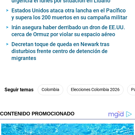
urgencia el lunes por situación en Líbano
Estados Unidos ataca otra lancha en el Pacífico
y supera los 200 muertos en su campaña militar
Irán asegura haber derribado un dron de EE.UU.
cerca de Ormuz por violar su espacio aéreo
Decretan toque de queda en Newark tras
disturbios frente centro de detención de
migrantes
Seguir temas
Colombia
Elecciones Colombia 2026
P