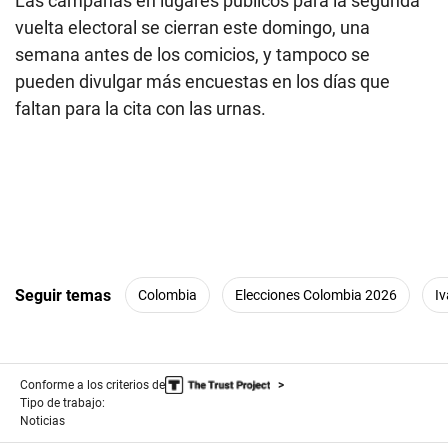
Las campañas en lugares públicos para la segunda
vuelta electoral se cierran este domingo, una
semana antes de los comicios, y tampoco se
pueden divulgar más encuestas en los días que
faltan para la cita con las urnas.
Seguir temas
Colombia
Elecciones Colombia 2026
I
Conforme a los criterios de
Tipo de trabajo:
Noticias