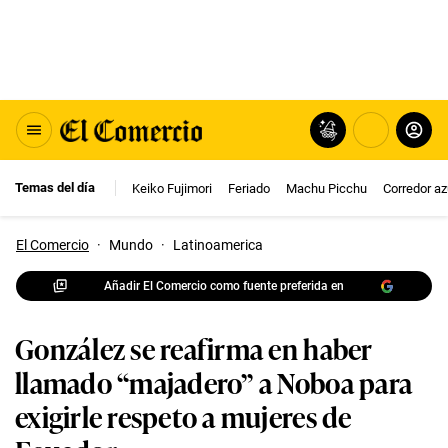
Temas del día
Keiko Fujimori
Feriado
Machu Picchu
Corredor az
El Comercio
·
Mundo
·
Latinoamerica
Añadir El Comercio como fuente preferida en
González se reafirma en haber
llamado “majadero” a Noboa para
exigirle respeto a mujeres de