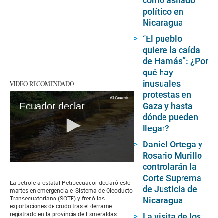
como asilado
político en
Nicaragua
“El pueblo
quiere la caída
de Hamás”: ¿Por
qué hay
inusuales
VIDEO RECOMENDADO
protestas en
Gaza y hasta
Ecuador declara emergencia en oleoducto por derrame de crudo
dónde pueden
llegar?
Daniel Ortega y
Rosario Murillo
0
controlarán la
seconds
Corte Suprema
of
La petrolera estatal Petroecuador declaró este
1
de Justicia de
martes en emergencia el Sistema de Oleoducto
minute,
Transecuatoriano (SOTE) y frenó las
Nicaragua
12
exportaciones de crudo tras el derrame
seconds
registrado en la provincia de Esmeraldas
La visita de los