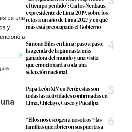
3
el tiempo perdido”: Carlos Neuhaus,
expresidente de Lima 2019, sobre los
hes de una
retos a un año de Lima 2027 y en qué
más está preocupado el Gobierno
oa y
mencionó a
4
Simone Biles en Lima: paso a paso,
la agenda de la gimnasta más
ganadora del mundo y una visita
que emocionará a toda una
selección nacional
5
Papa León XIV en Perú: estas son
todas las actividades confirmadas en
 una
Lima, Chiclayo, Cusco y Pucallpa
6
“Ellos nos escogen a nosotros”: las
familias que abrieron sus puertas a