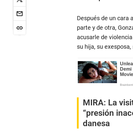
Después de un cara a
parte y de otra, Gonz
acusarle de violenci
su hija, su exesposa,
MIRA:
La vis
“presión inace
danesa