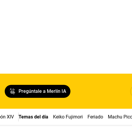
Pregúntale a Merlín IA
ón XIV
Temas del día
Keiko Fujimori
Feriado
Machu Pic