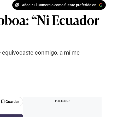
Añadir El Comercio como fuente preferida en
oboa: “Ni Ecuador
. Te equivocaste conmigo, a mí me
Guardar