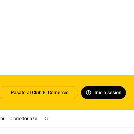
Pásate al Club El Comercio
Inicia sesión
chu
Corredor azul
Dólar
Congreso
Nasca
Acuña
Toled