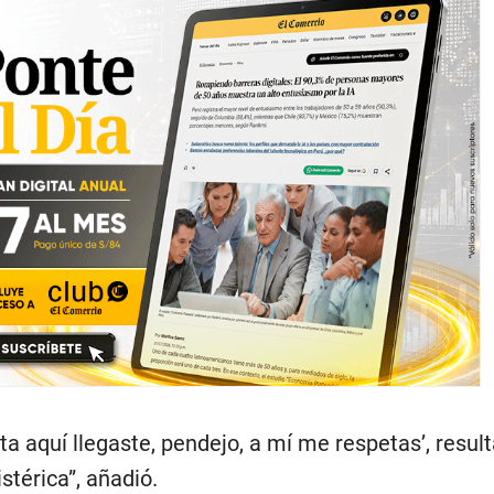
ta aquí llegaste, pendejo, a mí me respetas’, resul
stérica”, añadió.