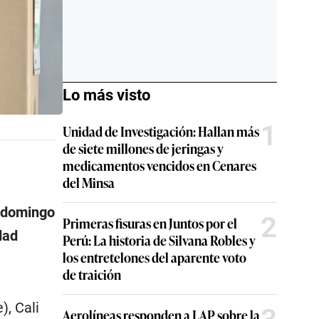
Lo más visto
1
Unidad de Investigación: Hallan más
de siete millones de jeringas y
medicamentos vencidos en Cenares
del Minsa
e domingo
2
Primeras fisuras en Juntos por el
dad
Perú: La historia de Silvana Robles y
los entretelones del aparente voto
de traición
), Cali
Aerolíneas responden a LAP sobre la