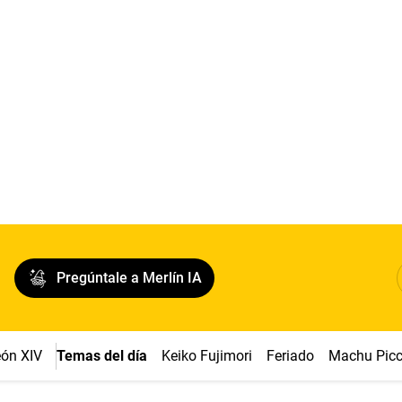
Pregúntale a Merlín IA
ón XIV
Temas del día
Keiko Fujimori
Feriado
Machu Pic