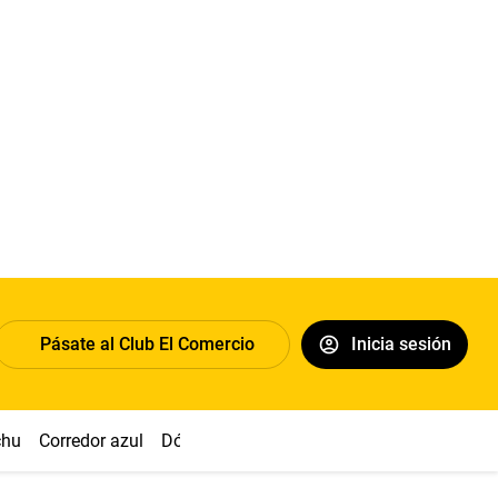
Pásate al Club El Comercio
Inicia sesión
chu
Corredor azul
Dólar
Congreso
Nasca
Acuña
Toled