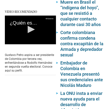
Muere en Brasil el
“indígena del hoyo”,
VIDEO RECOMENDADO
que se resistió a
cualquier contacto
¿Quién es Gustavo Petro, el “revolucionario” que quiere gobernar Colombia?
durante casi 30 años
Corte colombiana
confirma condena
contra excapitán de la
0
Armada y depredador
seconds
of
sexual
Gustavo Petro aspira a ser presidente
0
de Colombia por tercera vez,
seconds
Embajador de
enfrentándose a Rodolfo Hernández
en segunda vuelta electoral. Conoce
Colombia en
aquí su perfil.
Venezuela presentó
sus credenciales ante
Nicolás Maduro
La ONU insta a enviar
nueva ayuda para el
desarrollo de