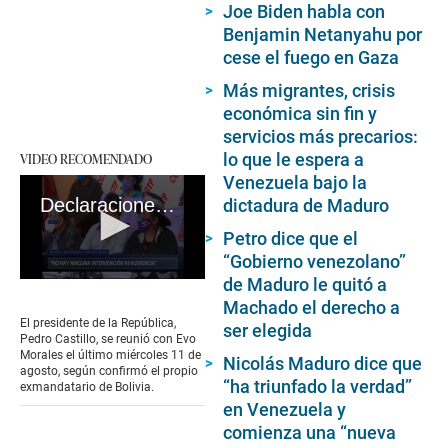
Joe Biden habla con
Benjamin Netanyahu por
cese el fuego en Gaza
Más migrantes, crisis
económica sin fin y
servicios más precarios:
lo que le espera a
VIDEO RECOMENDADO
Venezuela bajo la
Declaraciones de Evo Morales
dictadura de Maduro
Petro dice que el
“Gobierno venezolano”
de Maduro le quitó a
0
seconds
Machado el derecho a
of
El presidente de la República,
ser elegida
2
Pedro Castillo, se reunió con Evo
minutes,
Morales el último miércoles 11 de
Nicolás Maduro dice que
39
agosto, según confirmó el propio
seconds
“ha triunfado la verdad”
exmandatario de Bolivia.
en Venezuela y
comienza una “nueva