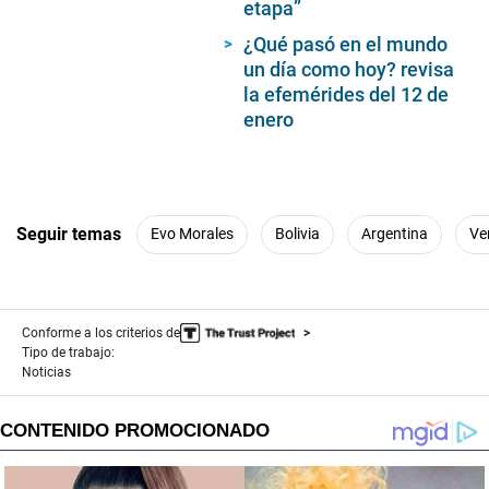
etapa”
¿Qué pasó en el mundo
un día como hoy? revisa
la efemérides del 12 de
enero
Seguir temas
Evo Morales
Bolivia
Argentina
Ve
Conforme a los criterios de
Tipo de trabajo:
Noticias