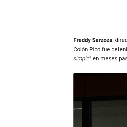
Freddy Sarzoza
, dire
Colón Pico fue deten
simple
” en meses pa