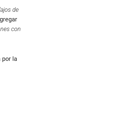
fajos de
agregar
iones con
a por la