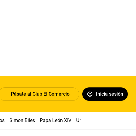
Pásate al Club El Comercio
Inicia sesión
os
Simon Biles
Papa León XIV
U vs Cristal
Dólar
Congr