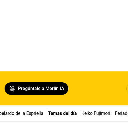
Pregúntale a Merlín IA
belardo de la Espriella
Temas del día
Keiko Fujimori
Feriad