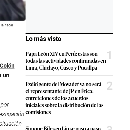
la fiscal
Lo más visto
1
Papa León XIV en Perú: estas son
todas las actividades confirmadas en
 Colón
Lima, Chiclayo, Cusco y Pucallpa
a un
2
Exdirigente del Movadef ya no será
el representante de JP en Ética:
entretelones de los acuerdos
iniciales sobre la distribución de las
 por
comisiones
estigación
situación
Simone Biles en Lima: paso a paso,