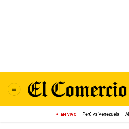
Perú vs Venezuela
A
EN VIVO