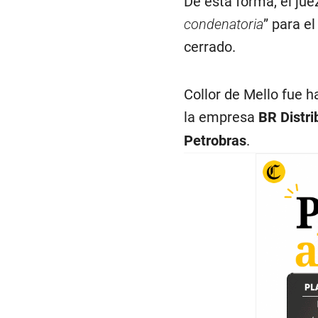
De esta forma, el jue
condenatoria
” para e
cerrado.
Collor de Mello fue h
la empresa
BR Distri
Petrobras
.