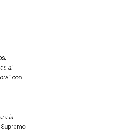
os,
os al
dora
” con
ara la
el Supremo