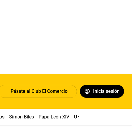
Pásate al Club El Comercio
Inicia sesión
os
Simon Biles
Papa León XIV
U vs Cristal
Dólar
Congr