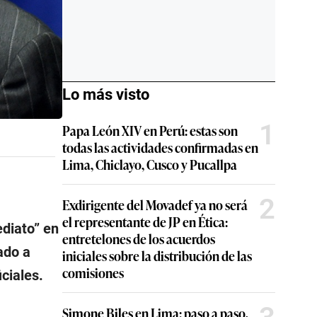
Lo más visto
1
Papa León XIV en Perú: estas son
todas las actividades confirmadas en
Lima, Chiclayo, Cusco y Pucallpa
2
Exdirigente del Movadef ya no será
el representante de JP en Ética:
diato
” en
entretelones de los acuerdos
ado a
iniciales sobre la distribución de las
comisiones
ciales.
Simone Biles en Lima: paso a paso,