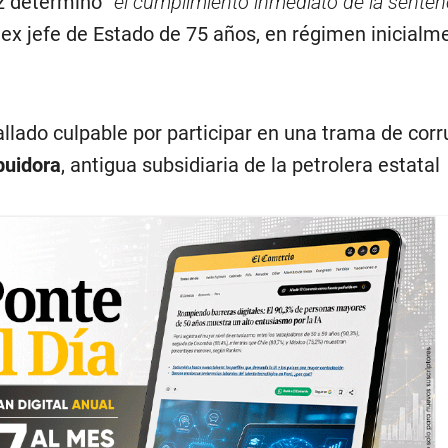
z determinó “
el cumplimiento inmediato de la senten
l ex jefe de Estado de 75 años, en régimen inicialm
allado culpable por participar en una trama de cor
buidora
, antigua subsidiaria de la petrolera estatal