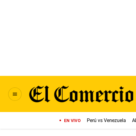
Perú vs Venezuela
A
EN VIVO