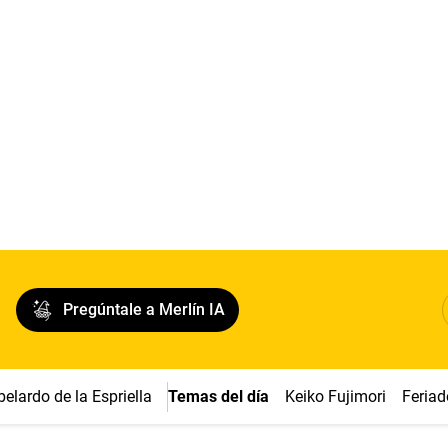
Pregúntale a Merlín IA
belardo de la Espriella
Temas del día
Keiko Fujimori
Feriad