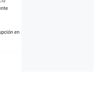
cia
ente
rupción en