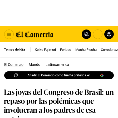
Temas del día
Keiko Fujimori
Feriado
Machu Picchu
Corredor az
El Comercio
·
Mundo
·
Latinoamerica
Añadir El Comercio como fuente preferida en
Las joyas del Congreso de Brasil: un
repaso por las polémicas que
involucran a los padres de esa