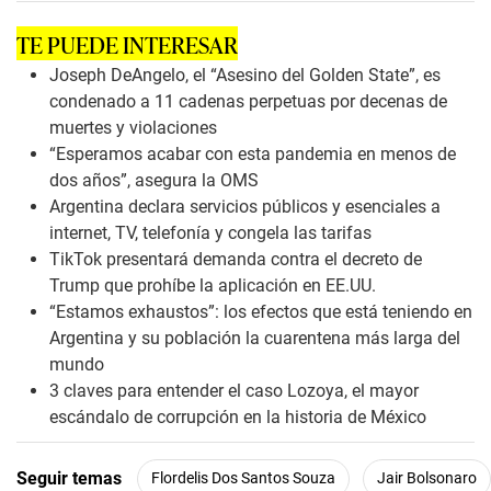
d
s
TE PUEDE INTERESAR
o
f
Joseph DeAngelo, el “Asesino del Golden State”, es
7
m
condenado a 11 cadenas perpetuas por decenas de
i
muertes y violaciones
n
u
“Esperamos acabar con esta pandemia en menos de
t
dos años”, asegura la OMS
e
s
Argentina declara servicios públicos y esenciales a
,
internet, TV, telefonía y congela las tarifas
3
s
TikTok presentará demanda contra el decreto de
e
Trump que prohíbe la aplicación en EE.UU.
c
o
“Estamos exhaustos”: los efectos que está teniendo en
n
Argentina y su población la cuarentena más larga del
d
s
mundo
3 claves para entender el caso Lozoya, el mayor
escándalo de corrupción en la historia de México
Seguir temas
Flordelis Dos Santos Souza
Jair Bolsonaro