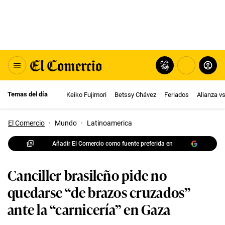
Temas del día
Keiko Fujimori
Betssy Chávez
Feriados
Alianza v
El Comercio
·
Mundo
·
Latinoamerica
Añadir El Comercio como fuente preferida en
Canciller brasileño pide no
quedarse “de brazos cruzados”
ante la “carnicería” en Gaza