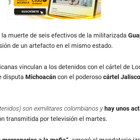
 la muerte de seis efectivos de la militarizada
Gua
osión de un artefacto en el mismo estado.
canas vinculan a los detenidos con el cártel de Lo
e disputa
Michoacán
con el poderoso
cártel Jalisc
etenidos) son exmilitares colombianos y
hay unos act
n transmitida por televisión el martes.
mercenarios a la mafia”,
agregó el mandatario izq