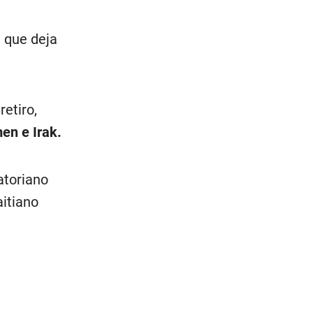
, que deja
etiro,
en e Irak.
atoriano
aitiano