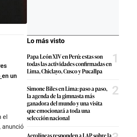
Lo más visto
1
Papa León XIV en Perú: estas son
todas las actividades confirmadas en
res
Lima, Chiclayo, Cusco y Pucallpa
o
en un
2
Simone Biles en Lima: paso a paso,
la agenda de la gimnasta más
ganadora del mundo y una visita
que emocionará a toda una
 el
selección nacional
, anunció
Aerolíneas responden a LAP sobre la