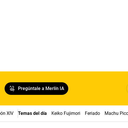
Pregúntale a Merlín IA
ón XIV
Temas del día
Keiko Fujimori
Feriado
Machu Pic