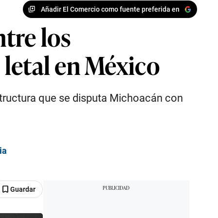
Añadir El Comercio como fuente preferida en
ntre los
letal en México
structura que se disputa Michoacán con
ia
Guardar