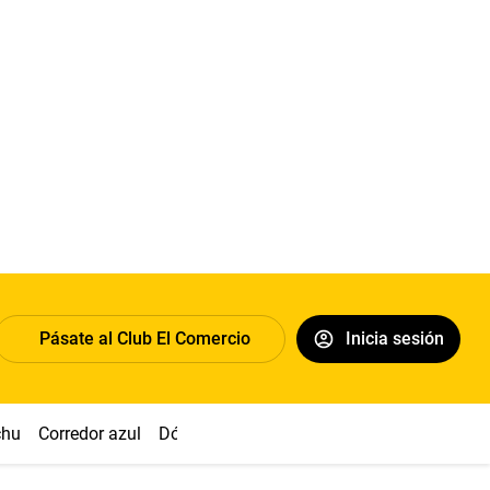
Pásate al Club El Comercio
Inicia sesión
chu
Corredor azul
Dólar
Congreso
Nasca
Acuña
Toled