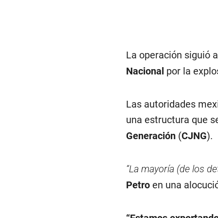
La operación siguió a
Nacional
por la expl
Las autoridades mexi
una estructura que s
Generación
(
CJNG
).
“La mayoría (de los d
Petro
en una alocució
“Estamos exportando 