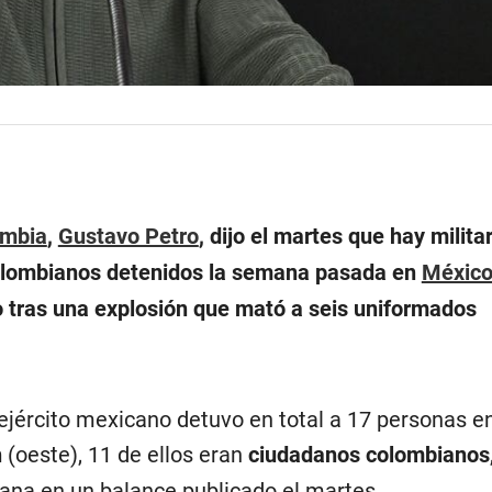
ombia
,
Gustavo Petro
, dijo el martes que hay milita
colombianos detenidos la semana pasada en
Méxic
 tras una explosión que mató a seis uniformados
 ejército mexicano detuvo en total a 17 personas en
n
(oeste), 11 de ellos eran
ciudadanos colombianos
iana en un balance publicado el martes.