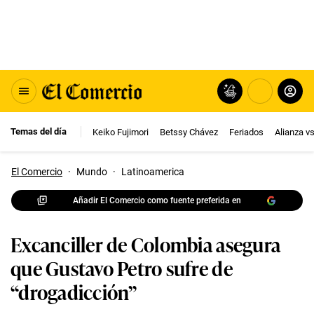
Temas del día
Keiko Fujimori
Betssy Chávez
Feriados
Alianza v
El Comercio
·
Mundo
·
Latinoamerica
Añadir El Comercio como fuente preferida en
Excanciller de Colombia asegura
que Gustavo Petro sufre de
“drogadicción”