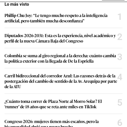
Lo más visto
1
Phillip Chu Joy: “Le tengo mucho respeto a la inteligencia
artificial, pero también mucha desconfianza”
2
Diputados 2026-2031: Esta es la experiencia, nivel académico y
perfil de la nueva Cámara Baja del Congreso
3
Colombia se suma al giro regional a la derecha: cuánto cambia
la política exterior con la llegada de De la Espriella
4
Carril bidireccional del corredor Azul: Las razones detrás de la
postergación del cambio de sentido de la Av. Arequipa por parte
de la ATU
5
¿Cuánto toma correr de Plaza Norte al Morro Solar? El
‘runner’ de 18 años que se reta ante miles en TikTok
6
Congreso 2026: mujeres tienen más escaños, pero la
bicameralidad abrió una nueva brecha