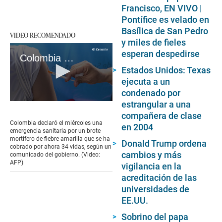
Francisco, EN VIVO |
Pontífice es velado en
Basílica de San Pedro
VIDEO RECOMENDADO
y miles de fieles
esperan despedirse
Colombia declara estado de emergencia por la fiebre amarilla
Estados Unidos: Texas
ejecuta a un
condenado por
estrangular a una
0
seconds
compañera de clase
of
Colombia declaró el miércoles una
en 2004
1
emergencia sanitaria por un brote
minute,
mortífero de fiebre amarilla que se ha
Donald Trump ordena
58
cobrado por ahora 34 vidas, según un
seconds
cambios y más
comunicado del gobierno. (Video:
AFP)
vigilancia en la
acreditación de las
universidades de
EE.UU.
Sobrino del papa