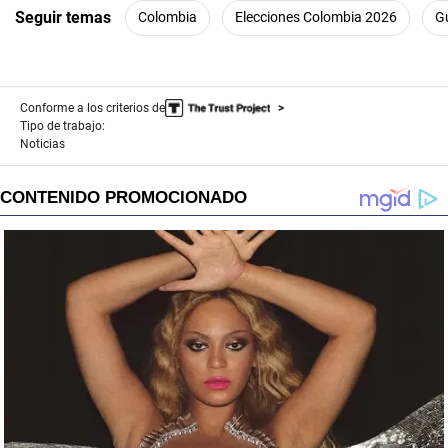
Seguir temas
Colombia
Elecciones Colombia 2026
G
Conforme a los criterios de
Tipo de trabajo:
Noticias