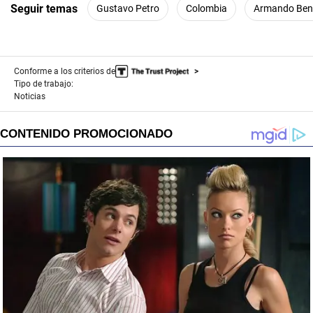
Seguir temas
Gustavo Petro
Colombia
Armando Bene
Conforme a los criterios de
Tipo de trabajo:
Noticias