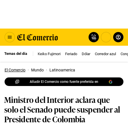
Temas del día
Keiko Fujimori
Feriado
Dólar
Corredor azul
Con
El Comercio
·
Mundo
·
Latinoamerica
Añadir El Comercio como fuente preferida en
Ministro del Interior aclara que
solo el Senado puede suspender al
Presidente de Colombia