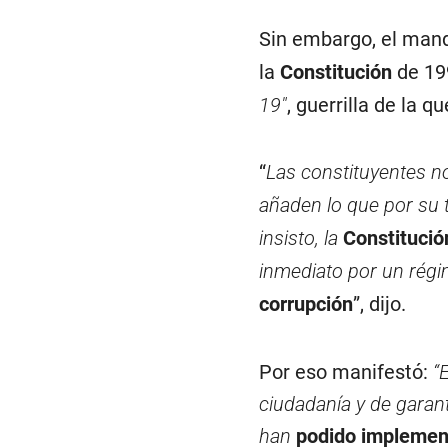
Sin embargo, el mand
la
Constitución
de 19
19″
, guerrilla de la qu
“
Las constituyentes n
añaden lo que por su
insisto, la
Constituci
inmediato por un régi
corrupción
”, dijo.
Por eso manifestó:
“
ciudadanía y de garan
han
podido implemen