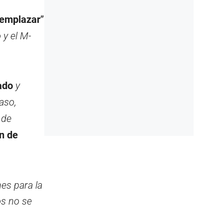
emplazar
”
 y el M-
mado
y
aso,
 de
n de
nes para la
os no se