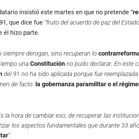
atario insistió este martes en que no pretende “
re
91, que dice fue
“fruto del acuerdo de paz del Estado
e él hizo parte.
o siempre derogan, sino recuperan lo
contrarrefor
 tiempo una
Constitución
no pudo declarar. En este c
ón
del 91 no ha sido aplicada porque fue reemplazada
men de facto:
la gobernanza paramilitar o el régime
Es la hora de cambiar eso, de recuperar las institucio
tizar los aspectos fundamentales que durante 33 añ
tar
”.