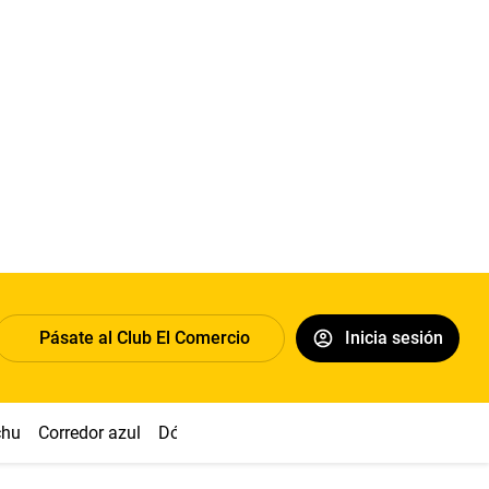
Pásate al Club El Comercio
Inicia sesión
chu
Corredor azul
Dólar
Congreso
Nasca
Acuña
Toled