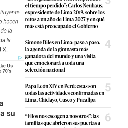
3
el tiempo perdido”: Carlos Neuhaus,
expresidente de Lima 2019, sobre los
ituyente
retos a un año de Lima 2027 y en qué
lo hacen
más está preocupado el Gobierno
de la
da la
4
Simone Biles en Lima: paso a paso,
la agenda de la gimnasta más
l X.
ganadora del mundo y una visita
que emocionará a toda una
selección nacional
5
Papa León XIV en Perú: estas son
todas las actividades confirmadas en
Lima, Chiclayo, Cusco y Pucallpa
a
va su
6
“Ellos nos escogen a nosotros”: las
familias que abrieron sus puertas a