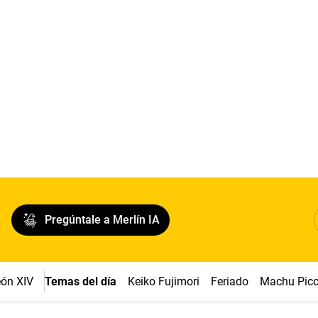
Pregúntale a Merlín IA
ón XIV
Temas del día
Keiko Fujimori
Feriado
Machu Pic