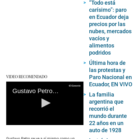
“Todo está
carísimo”: paro
en Ecuador deja
precios por las
nubes, mercados
vacíos y
alimentos
podridos
Última hora de
las protestas y
VIDEO RECOMENDADO
Paro Nacional en
Ecuador, EN VIVO
Gustavo Petro: El rebelde moderado que llevó a la izquierda al poder en Colombia
La familia
argentina que
recorrió el
mundo durante
22 años en un
0
auto de 1928
seconds
of
Gustavo Petro se ve a sí mismo como un