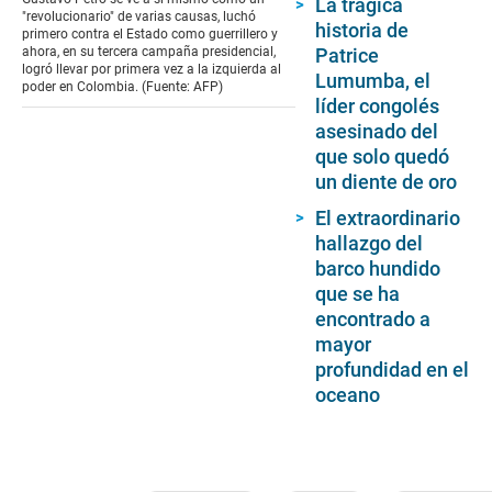
La trágica
0
"revolucionario" de varias causas, luchó
historia de
seconds
primero contra el Estado como guerrillero y
Patrice
ahora, en su tercera campaña presidencial,
logró llevar por primera vez a la izquierda al
Lumumba, el
poder en Colombia. (Fuente: AFP)
líder congolés
asesinado del
que solo quedó
un diente de oro
El extraordinario
hallazgo del
barco hundido
que se ha
encontrado a
mayor
profundidad en el
oceano