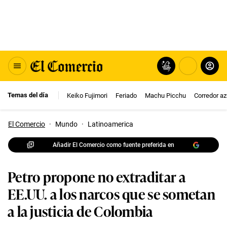
Temas del día
Keiko Fujimori
Feriado
Machu Picchu
Corredor az
El Comercio
·
Mundo
·
Latinoamerica
Añadir El Comercio como fuente preferida en
Petro propone no extraditar a
EE.UU. a los narcos que se sometan
a la justicia de Colombia