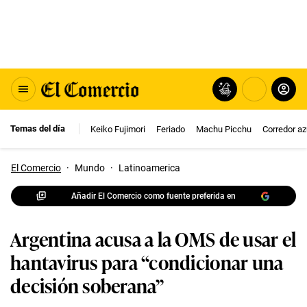
Temas del día
Keiko Fujimori
Feriado
Machu Picchu
Corredor az
El Comercio
·
Mundo
·
Latinoamerica
Añadir El Comercio como fuente preferida en
Argentina acusa a la OMS de usar el
hantavirus para “condicionar una
decisión soberana”