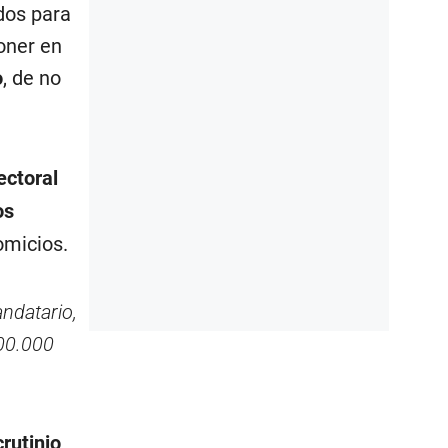
dos para
oner en
o
, de no
ectoral
os
omicios.
andatario,
800.000
rutinio