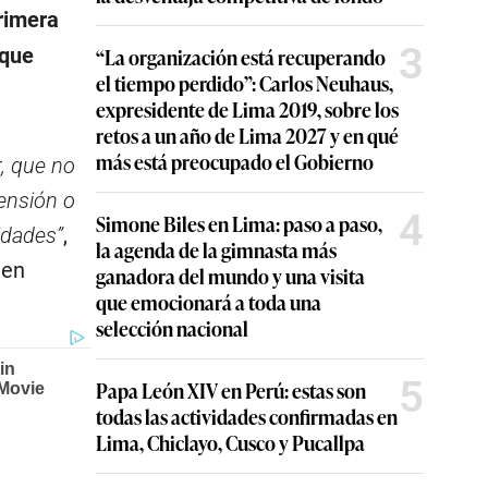
rimera
3
 que
“La organización está recuperando
el tiempo perdido”: Carlos Neuhaus,
expresidente de Lima 2019, sobre los
retos a un año de Lima 2027 y en qué
más está preocupado el Gobierno
, que no
ensión o
4
Simone Biles en Lima: paso a paso,
idades”
,
la agenda de la gimnasta más
 en
ganadora del mundo y una visita
que emocionará a toda una
selección nacional
5
Papa León XIV en Perú: estas son
todas las actividades confirmadas en
Lima, Chiclayo, Cusco y Pucallpa