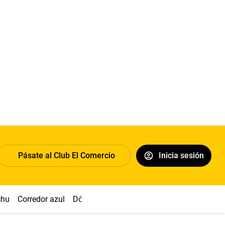
Pásate al Club El Comercio
Inicia sesión
chu
Corredor azul
Dólar
Congreso
Nasca
Acuña
Toled