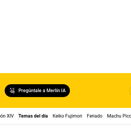
Pregúntale a Merlín IA
ón XIV
Temas del día
Keiko Fujimori
Feriado
Machu Pic