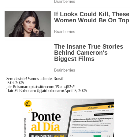
- Sem desistir! Vamos adiante, Brasil!
- 15.04.2025
- Jair Bolsonaro
pic.twitter.com/PGaLsj82vY
— Jair M. Bolsonaro (@jairbolsonaro)
April 15, 2025