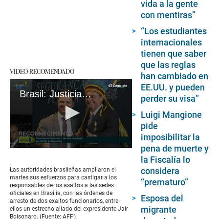
vida a la gente
con mentiras”
“Los estudiantes
internacionales
tienen que saber
que las reglas
VIDEO RECOMENDADO
han cambiado en
EE.UU. y pueden
Brasil: Justicia busca a los responsables de las protestas y apuntan a aliado de Bolsonaro
perder su visa”
Luigi Mangione
pide
imposibilitar la
pena de muerte y
0
la Fiscalía lo
seconds
of
considera
Las autoridades brasileñas ampliaron el
1
martes sus esfuerzos para castigar a los
“prematuro”
minute,
responsables de los asaltos a las sedes
39
oficiales en Brasilia, con las órdenes de
Esposa del
seconds
arresto de dos exaltos funcionarios, entre
migrante
ellos un estrecho aliado del expresidente Jair
Bolsonaro. (Fuente: AFP)