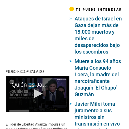
TE PUEDE INTERESAR
Ataques de Israel en
Gaza dejan más de
18.000 muertos y
miles de
desaparecidos bajo
los escombros
Muere a los 94 años
María Consuelo
VIDEO RECOMENDADO
Loera, la madre del
narcotraficante
Quién es Javier Milei y cuáles son las polémicas propuestas con las que ganó las primarias en Argentina
Joaquín ‘El Chapo’
Guzmán
Javier Milei toma
juramento a sus
0
ministros sin
seconds
of
transmisión en vivo
El líder de Libertad Avanza impulsa un
5