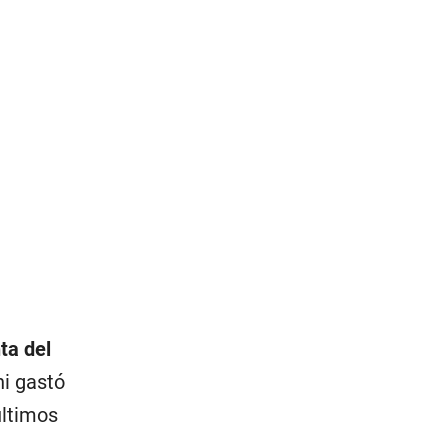
ta del
ni gastó
últimos