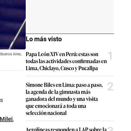
Lo más visto
1
Papa León XIV en Perú: estas son
 Buenos Aires,
todas las actividades confirmadas en
Lima, Chiclayo, Cusco y Pucallpa
2
Simone Biles en Lima: paso a paso,
la agenda de la gimnasta más
ganadora del mundo y una visita
as
que emocionará a toda una
selección nacional
Milei
,
Aerolíneas responden a LAP sobre la