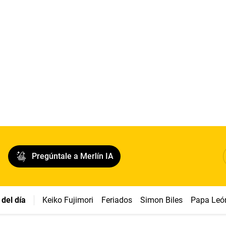
Pregúntale a Merlín IA
del día
Keiko Fujimori
Feriados
Simon Biles
Papa Leó