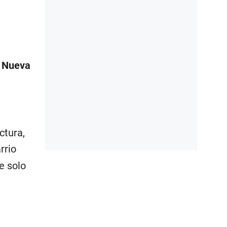
a
Nueva
ctura,
rrio
e solo