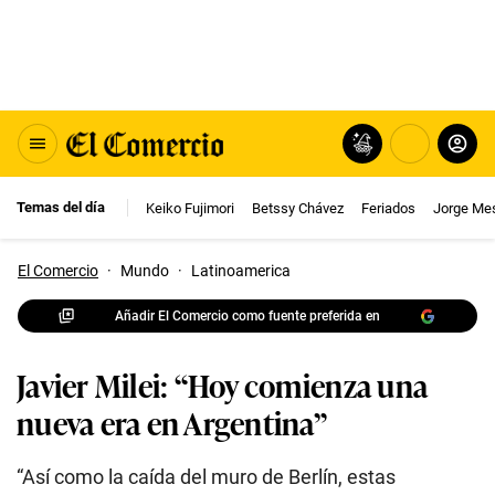
Temas del día
Keiko Fujimori
Betssy Chávez
Feriados
Jorge Me
El Comercio
·
Mundo
·
Latinoamerica
Añadir El Comercio como fuente preferida en
Javier Milei: “Hoy comienza una
nueva era en Argentina”
“Así como la caída del muro de Berlín, estas