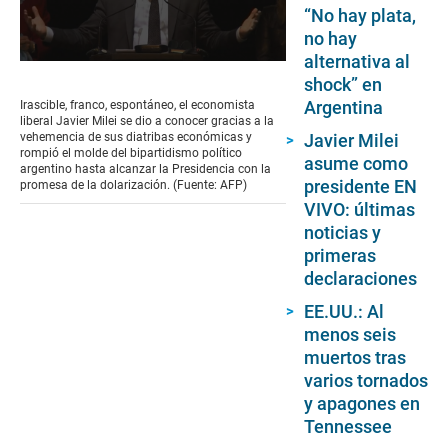
“No hay plata,
no hay
alternativa al
0
shock” en
seconds
of
Argentina
Irascible, franco, espontáneo, el economista
2
liberal Javier Milei se dio a conocer gracias a la
minutes,
Javier Milei
vehemencia de sus diatribas económicas y
45
rompió el molde del bipartidismo político
asume como
seconds
argentino hasta alcanzar la Presidencia con la
presidente EN
promesa de la dolarización. (Fuente: AFP)
VIVO: últimas
noticias y
primeras
declaraciones
EE.UU.: Al
menos seis
muertos tras
varios tornados
y apagones en
Tennessee