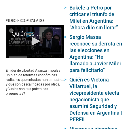
Bukele a Petro por
criticar el triunfo de
VIDEO RECOMENDADO
Milei en Argentina:
“Ahora dilo sin llorar”
Quién es Javier Milei y cuáles son las polémicas propuestas con las que ganó las primarias en Argentina
Sergio Massa
reconoce su derrota en
las elecciones en
Argentina: “He
0
llamado a Javier Milei
seconds
of
para felicitarlo”
El líder de Libertad Avanza impulsa
5
un plan de reformas económicas
minutes,
Quién es Victoria
radicales que entusiasman a muchos
50
y que son descalificadas por otros.
Villarruel, la
seconds
¿Cuáles son sus polémicas
vicepresidenta electa
propuestas?
negacionista que
asumirá Seguridad y
Defensa en Argentina |
PERFIL
Nicaragua abandona