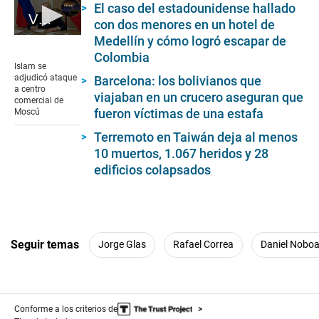
El caso del estadounidense hallado
Vladimir Putin acepta ataque a centro comercial por parte del islamismo radical
con dos menores en un hotel de
Medellín y cómo logró escapar de
0
seconds
Colombia
of
Islam se
1
adjudicó ataque
Barcelona: los bolivianos que
minute,
a centro
viajaban en un crucero aseguran que
21
comercial de
seconds
fueron víctimas de una estafa
Moscú
Terremoto en Taiwán deja al menos
10 muertos, 1.067 heridos y 28
edificios colapsados
Seguir temas
Jorge Glas
Rafael Correa
Daniel Nobo
Conforme a los criterios de