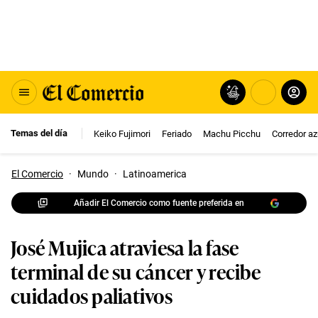
Temas del día
Keiko Fujimori
Feriado
Machu Picchu
Corredor az
El Comercio
·
Mundo
·
Latinoamerica
Añadir El Comercio como fuente preferida en
José Mujica atraviesa la fase
terminal de su cáncer y recibe
cuidados paliativos