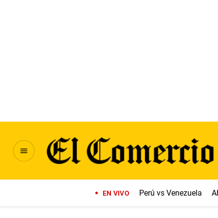
Perú vs Venezuela
A
EN VIVO