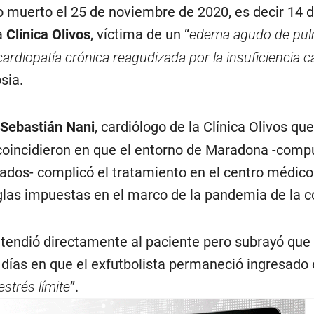
 muerto el 25 de noviembre de 2020, es decir 14 d
a
Clínica Olivos
, víctima de un “
edema agudo de pul
rdiopatía crónica reagudizada por la insuficiencia c
sia.
Sebastián Nani
, cardiólogo de la Clínica Olivos q
 coincidieron en que el entorno de Maradona -comp
egados- complicó el tratamiento en el centro médic
glas impuestas en el marco de la pandemia de la c
atendió directamente al paciente pero subrayó que 
 días en que el exfutbolista permaneció ingresado 
estrés límite
”.