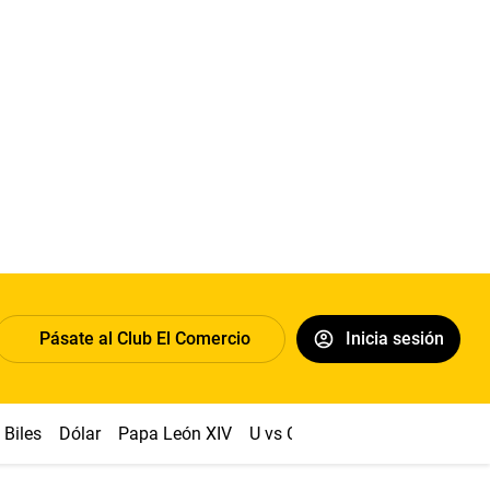
Pásate al Club El Comercio
Inicia sesión
Biles
Dólar
Papa León XIV
U vs Cristal
Congreso
Mach