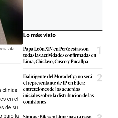
Lo más visto
1
Papa León XIV en Perú: estas son
tiembre de
todas las actividades confirmadas en
Lima, Chiclayo, Cusco y Pucallpa
2
Exdirigente del Movadef ya no será
el representante de JP en Ética:
entretelones de los acuerdos
 clínica
iniciales sobre la distribución de las
ves en el
comisiones
es de su
o bajo la
Simone Biles en Lima: paso a paso,