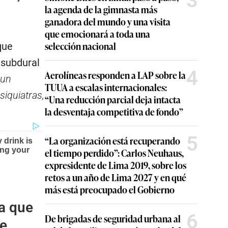
3
la agenda de la gimnasta más
ganadora del mundo y una visita
que emocionará a toda una
selección nacional
que
 subdural
4
Aerolíneas responden a LAP sobre la
 un
TUUA a escalas internacionales:
siquiatras,
“Una reducción parcial deja intacta
la desventaja competitiva de fondo”
5
“La organización está recuperando
el tiempo perdido”: Carlos Neuhaus,
expresidente de Lima 2019, sobre los
retos a un año de Lima 2027 y en qué
más está preocupado el Gobierno
a que
6
De brigadas de seguridad urbana al
re