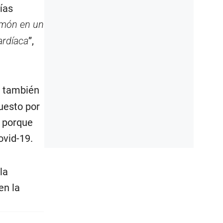
ías
món en un
ardíaca
”,
ue también
uesto por
o porque
ovid-19.
la
en la