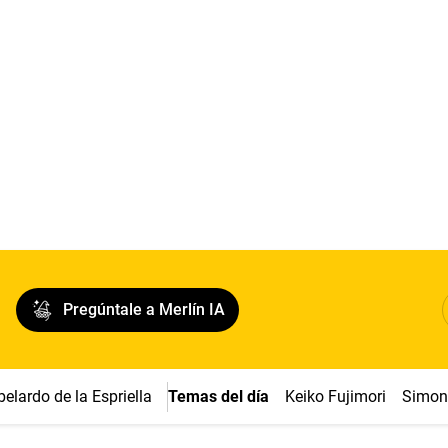
Pregúntale a Merlín IA
belardo de la Espriella
Temas del día
Keiko Fujimori
Simon 