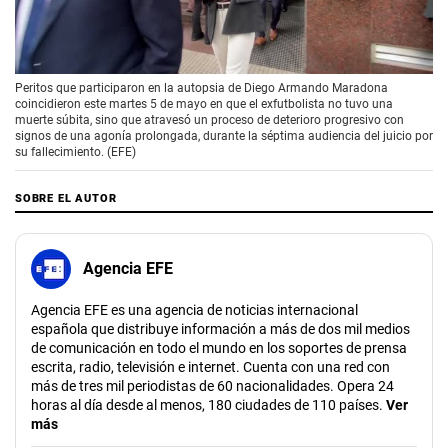
00:00
/
00:55
Peritos que participaron en la autopsia de Diego Armando Maradona
coincidieron este martes 5 de mayo en que el exfutbolista no tuvo una
muerte súbita, sino que atravesó un proceso de deterioro progresivo con
signos de una agonía prolongada, durante la séptima audiencia del juicio por
su fallecimiento. (EFE)
SOBRE EL AUTOR
Agencia EFE
Agencia EFE es una agencia de noticias internacional
española que distribuye información a más de dos mil medios
de comunicación en todo el mundo en los soportes de prensa
escrita, radio, televisión e internet. Cuenta con una red con
más de tres mil periodistas de 60 nacionalidades. Opera 24
horas al día desde al menos, 180 ciudades de 110 países.
Ver
más