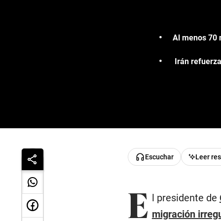
Al menos 70 
Irán refuerza
Escuchar
Leer re
E
l presidente de
migración irreg