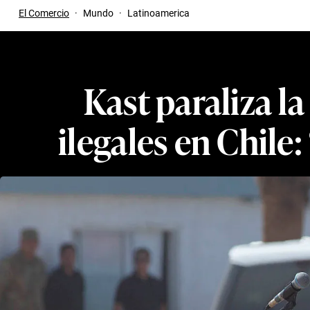
El Comercio
·
Mundo
·
Latinoamerica
Kast paraliza l
ilegales en Chile