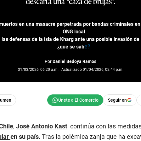
descarta una “caza de brujas”.
muertos en una masacre perpetrada por bandas criminales en 
ONG local
 las defensas de la isla de Kharg ante una posible invasión de
e?
¿qué se sab
Por
Daniel Bedoya Ramos
31/03/2026, 06:20 a.m. | Actualizado 01/04/2026, 02:44 p.m.
sumen
Seguir en
Chile
,
José Antonio Kast
, continúa con las medidas
ular
en su país
. Tras la polémica zanja que ha exca