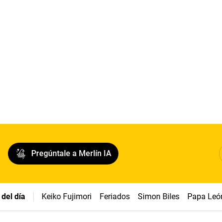
Pregúntale a Merlín IA
del día
Keiko Fujimori
Feriados
Simon Biles
Papa Leó