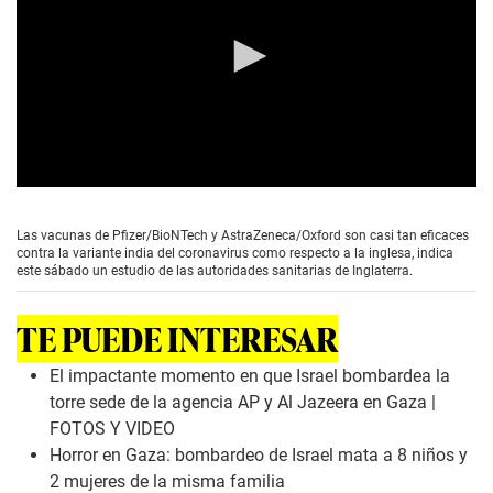
0
s
e
Las vacunas de Pfizer/BioNTech y AstraZeneca/Oxford son casi tan eficaces
c
contra la variante india del coronavirus como respecto a la inglesa, indica
o
este sábado un estudio de las autoridades sanitarias de Inglaterra.
n
d
s
TE PUEDE INTERESAR
o
f
0
El impactante momento en que Israel bombardea la
s
torre sede de la agencia AP y Al Jazeera en Gaza |
e
c
FOTOS Y VIDEO
o
Horror en Gaza: bombardeo de Israel mata a 8 niños y
n
d
2 mujeres de la misma familia