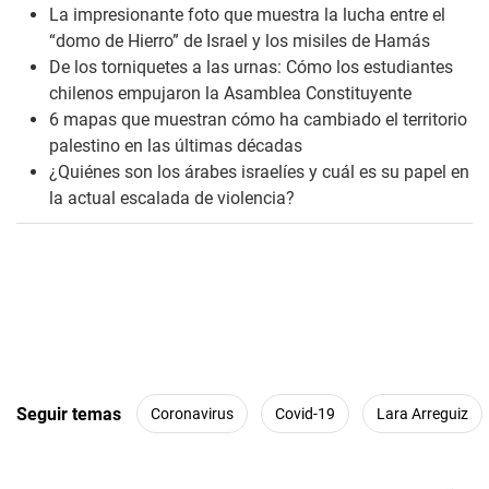
s
La impresionante foto que muestra la lucha entre el
“domo de Hierro” de Israel y los misiles de Hamás
De los torniquetes a las urnas: Cómo los estudiantes
chilenos empujaron la Asamblea Constituyente
6 mapas que muestran cómo ha cambiado el territorio
palestino en las últimas décadas
¿Quiénes son los árabes israelíes y cuál es su papel en
la actual escalada de violencia?
Seguir temas
Coronavirus
Covid-19
Lara Arreguiz