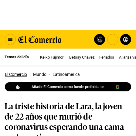
Temas del día
Keiko Fujimori
Betssy Chávez
Feriados
Alianza v
El Comercio
·
Mundo
·
Latinoamerica
Añadir El Comercio como fuente preferida en
La triste historia de Lara, la joven
de 22 años que murió de
coronavirus esperando una cama