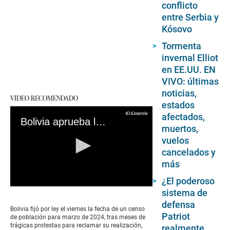
conflicto
entre Serbia y
Kósovo
Tormenta
invernal Elliot
en EE.UU. EN
VIVO: últimas
noticias,
VIDEO RECOMENDADO
estados
afectados,
Bolivia aprueba ley de censo tras meses de trágicas protestas
muertos,
vuelos
cancelados y
más
¿El poderoso
0
sistema de
seconds
defensa
of
Bolivia fijó por ley el viernes la fecha de un censo
0
Patriot
de población para marzo de 2024, tras meses de
seconds
trágicas protestas para reclamar su realización,
realmente