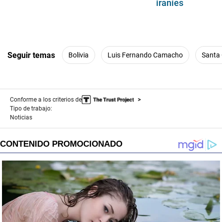
iraníes
Seguir temas
Bolivia
Luis Fernando Camacho
Santa
Conforme a los criterios de
Tipo de trabajo:
Noticias