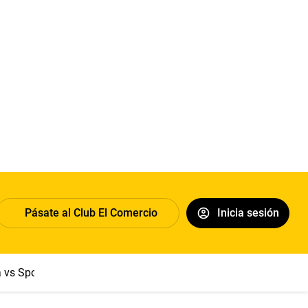
Pásate al Club El Comercio
Inicia sesión
a vs Sport Boys
Jorge Messi
Dólar
Papa León XIV
Congre