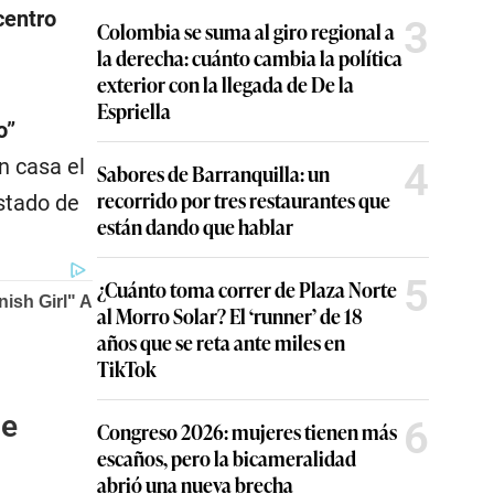
centro
3
Colombia se suma al giro regional a
la derecha: cuánto cambia la política
exterior con la llegada de De la
Espriella
o”
n casa el
4
Sabores de Barranquilla: un
recorrido por tres restaurantes que
stado de
están dando que hablar
5
¿Cuánto toma correr de Plaza Norte
al Morro Solar? El ‘runner’ de 18
años que se reta ante miles en
TikTok
de
6
Congreso 2026: mujeres tienen más
escaños, pero la bicameralidad
abrió una nueva brecha