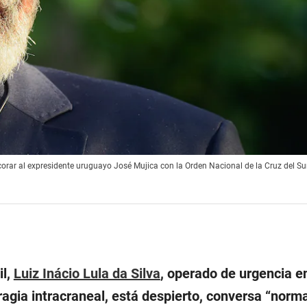
corar al expresidente uruguayo José Mujica con la Orden Nacional de la Cruz del Sur,
il,
Luiz Inácio Lula da Silva
, operado de urgencia e
agia intracraneal, está despierto, conversa “norm