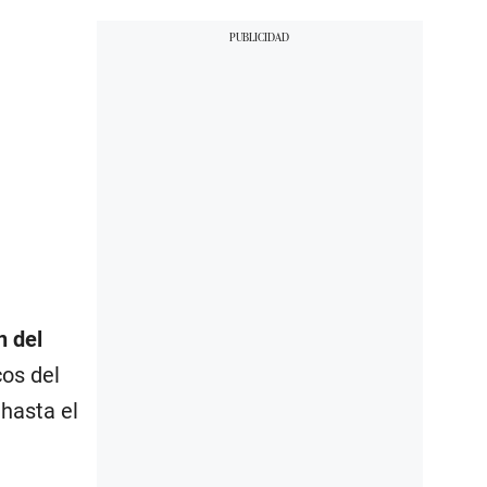
n del
cos del
hasta el