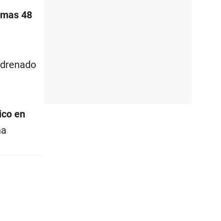
imas 48
 drenado
ico en
na