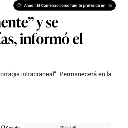
Añadir El Comercio como fuente preferida en
ente” y se
as, informó el
orragia intracraneal”. Permanecerá en la
Guardar