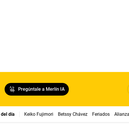
Pregúntale a Merlín IA
del día
Keiko Fujimori
Betssy Chávez
Feriados
Alianz