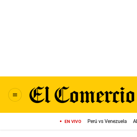
Perú vs Venezuela
A
EN VIVO