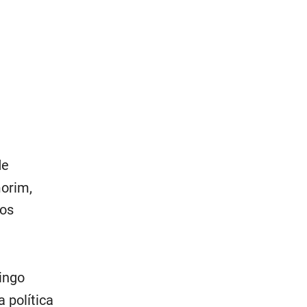
de
morim,
tos
ingo
 política