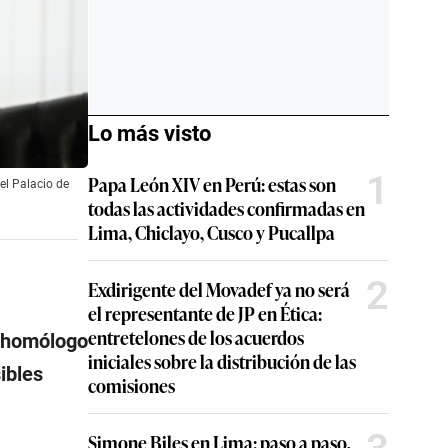
Lo más visto
1
Papa León XIV en Perú: estas son
 el Palacio de
todas las actividades confirmadas en
Lima, Chiclayo, Cusco y Pucallpa
2
Exdirigente del Movadef ya no será
el representante de JP en Ética:
entretelones de los acuerdos
u homólogo
iniciales sobre la distribución de las
ibles
comisiones
Simone Biles en Lima: paso a paso,