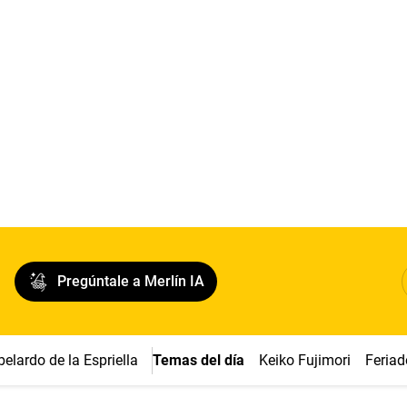
Pregúntale a Merlín IA
belardo de la Espriella
Temas del día
Keiko Fujimori
Feriad