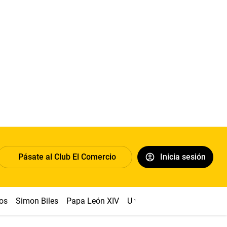
Pásate al Club El Comercio
Inicia sesión
os
Simon Biles
Papa León XIV
U vs Cristal
Dólar
Congr