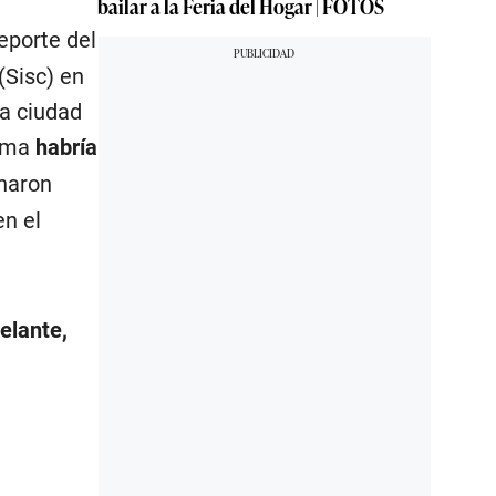
bailar a la Feria del Hogar | FOTOS
eporte del
(Sisc) en
la ciudad
tima
habría
onaron
en el
elante,