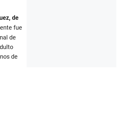
uez, de
mente fue
nal de
dulto
gnos de