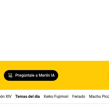
Pregúntale a Merlín IA
ón XIV
Temas del día
Keiko Fujimori
Feriado
Machu Pic