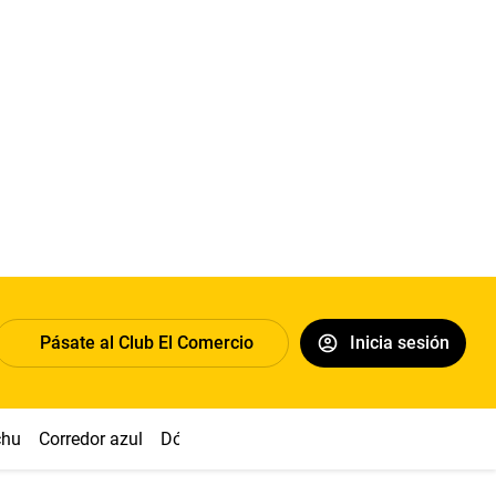
Pásate al Club El Comercio
Inicia sesión
chu
Corredor azul
Dólar
Congreso
Nasca
Acuña
Toled