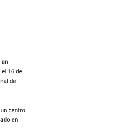
 un
 el 16 de
inal de
 un centro
nado en