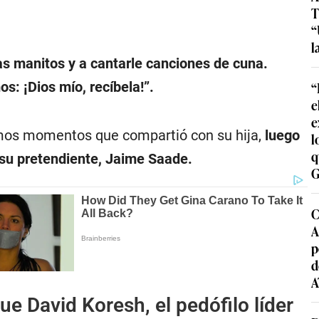
T
“
l
s manitos y a cantarle canciones de cuna.
“
: ¡Dios mío, recíbela!”.
e
e
timos momentos que compartió con su hija,
luego
l
q
a su pretendiente, Jaime Saade.
G
C
A
p
d
A
e David Koresh, el pedófilo líder