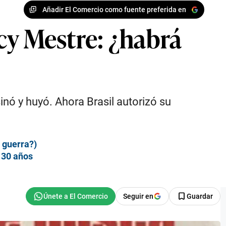
Añadir El Comercio como fuente preferida en
cy Mestre: ¿habrá
inó y huyó. Ahora Brasil autorizó su
a guerra?)
 30 años
Seguir en
Guardar