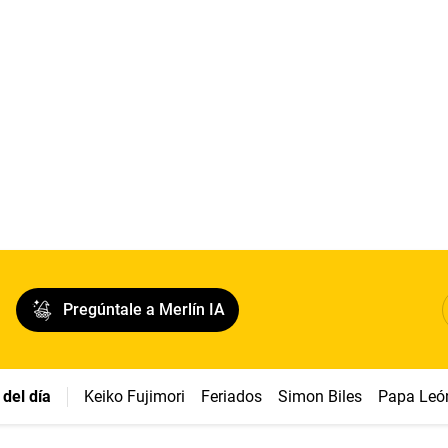
Pregúntale a Merlín IA
del día
Keiko Fujimori
Feriados
Simon Biles
Papa Leó