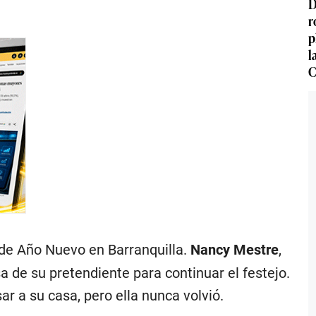
D
r
p
l
C
de Año Nuevo en Barranquilla.
Nancy Mestre
,
a de su pretendiente para continuar el festejo.
ar a su casa, pero ella nunca volvió.