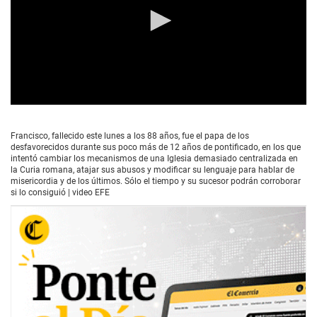
0
s
e
Francisco, fallecido este lunes a los 88 años, fue el papa de los
c
desfavorecidos durante sus poco más de 12 años de pontificado, en los que
o
intentó cambiar los mecanismos de una Iglesia demasiado centralizada en
n
la Curia romana, atajar sus abusos y modificar su lenguaje para hablar de
d
misericordia y de los últimos. Sólo el tiempo y su sucesor podrán corroborar
s
si lo consiguió | video EFE
o
f
2
m
i
n
u
t
e
s
,