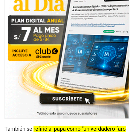
1
4
s
e
c
o
n
d
s
También se
refirió al papa como “un verdadero faro