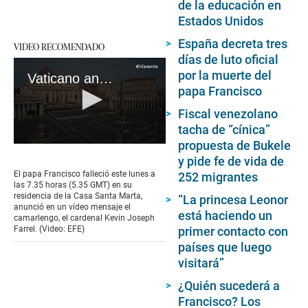
de la educación en
Estados Unidos
España decreta tres
VIDEO RECOMENDADO
días de luto oficial
por la muerte del
Vaticano anuncia muerte del papa Francisco
papa Francisco
Fiscal venezolano
tacha de “cínica”
propuesta de Bukele
0
seconds
y pide fe de vida de
of
El papa Francisco falleció este lunes a
252 migrantes
3
las 7.35 horas (5.35 GMT) en su
minutes,
residencia de la Casa Santa Marta,
“La princesa Leonor
55
anunció en un vídeo mensaje el
seconds
está haciendo un
camarlengo, el cardenal Kevin Joseph
Farrel. (Video: EFE)
primer contacto con
países que luego
visitará”
¿Quién sucederá a
Francisco? Los