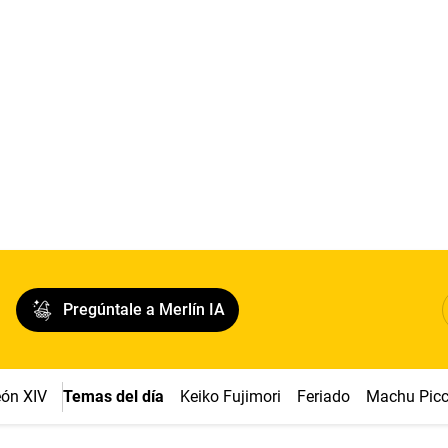
Pregúntale a Merlín IA
ón XIV
Temas del día
Keiko Fujimori
Feriado
Machu Pic