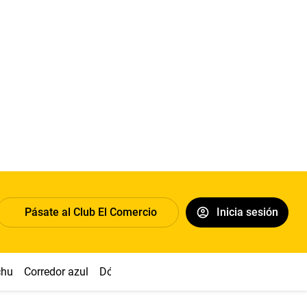
Pásate al Club El Comercio
Inicia sesión
chu
Corredor azul
Dólar
Congreso
Nasca
Acuña
Toled