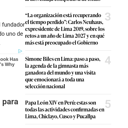
3
“La organización está recuperando
el tiempo perdido”: Carlos Neuhaus,
l fundador
expresidente de Lima 2019, sobre los
do uno de
retos a un año de Lima 2027 y en qué
más está preocupado el Gobierno
.
4
Simone Biles en Lima: paso a paso,
la agenda de la gimnasta más
ganadora del mundo y una visita
que emocionará a toda una
selección nacional
 para
5
Papa León XIV en Perú: estas son
todas las actividades confirmadas en
Lima, Chiclayo, Cusco y Pucallpa