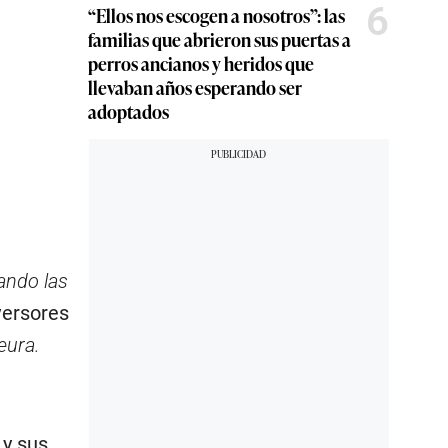
6
“Ellos nos escogen a nosotros”: las
familias que abrieron sus puertas a
perros ancianos y heridos que
llevaban años esperando ser
adoptados
ando las
nversores
eura.
 y sus