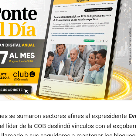
es se sumaron sectores afines al expresidente
Ev
l líder de la COB deslindó vínculos con el exgober
a llamado a sus seguidores a mantener los bloqueo