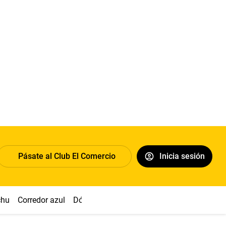
Pásate al Club El Comercio
Inicia sesión
chu
Corredor azul
Dólar
Congreso
Nasca
Acuña
Toled