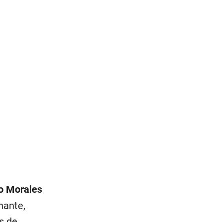
o Morales
nante,
s de