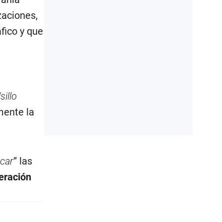
zaciones,
fico y que
sillo
mente la
icar
” las
eración