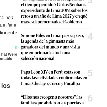
3
el tiempo perdido”: Carlos Neuhaus,
expresidente de Lima 2019, sobre los
retos a un año de Lima 2027 y en qué
ral una
más está preocupado el Gobierno
ue tiene
dirigente
4
Simone Biles en Lima: paso a paso,
la agenda de la gimnasta más
ganadora del mundo y una visita
que emocionará a toda una
selección nacional
5
Papa León XIV en Perú: estas son
todas las actividades confirmadas en
Lima, Chiclayo, Cusco y Pucallpa
 los
6
“Ellos nos escogen a nosotros”: las
familias que abrieron sus puertas a