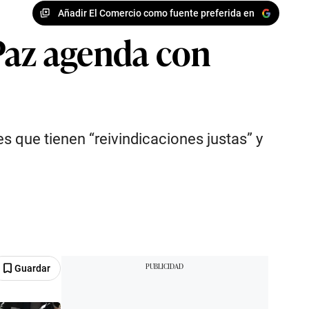
Añadir El Comercio como fuente preferida en
Paz agenda con
es que tienen “reivindicaciones justas” y
Guardar