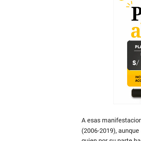
A esas manifestacion
(2006-2019), aunque e
quien por su parte h