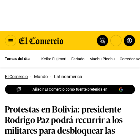
Temas del día
Keiko Fujimori
Feriado
Machu Picchu
Corredor az
El Comercio
·
Mundo
·
Latinoamerica
Añadir El Comercio como fuente preferida en
Protestas en Bolivia: presidente
Rodrigo Paz podrá recurrir a los
militares para desbloquear las