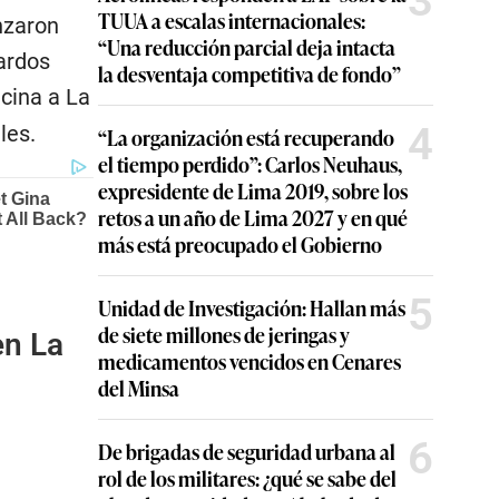
3
TUUA a escalas internacionales:
nzaron
“Una reducción parcial deja intacta
ardos
la desventaja competitiva de fondo”
ecina a La
4
les.
“La organización está recuperando
el tiempo perdido”: Carlos Neuhaus,
expresidente de Lima 2019, sobre los
retos a un año de Lima 2027 y en qué
más está preocupado el Gobierno
5
Unidad de Investigación: Hallan más
de siete millones de jeringas y
en La
medicamentos vencidos en Cenares
del Minsa
6
De brigadas de seguridad urbana al
rol de los militares: ¿qué se sabe del