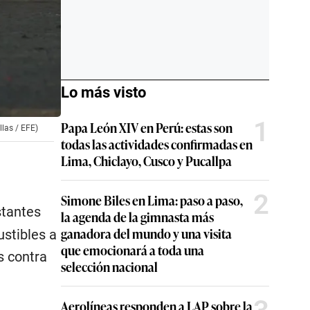
Lo más visto
1
Papa León XIV en Perú: estas son
llas / EFE)
todas las actividades confirmadas en
Lima, Chiclayo, Cusco y Pucallpa
2
Simone Biles en Lima: paso a paso,
tantes
la agenda de la gimnasta más
ganadora del mundo y una visita
ustibles a
que emocionará a toda una
s contra
selección nacional
Aerolíneas responden a LAP sobre la