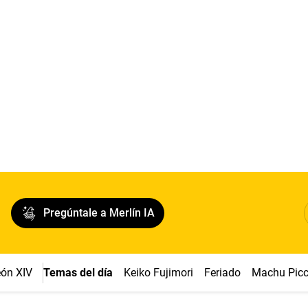
Pregúntale a Merlín IA
ón XIV
Temas del día
Keiko Fujimori
Feriado
Machu Pic