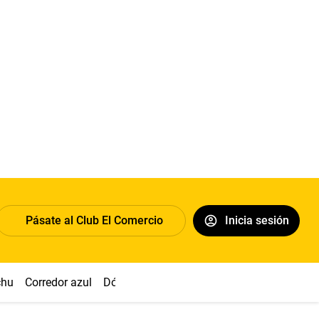
Pásate al Club El Comercio
Inicia sesión
chu
Corredor azul
Dólar
Congreso
Nasca
Acuña
Toled