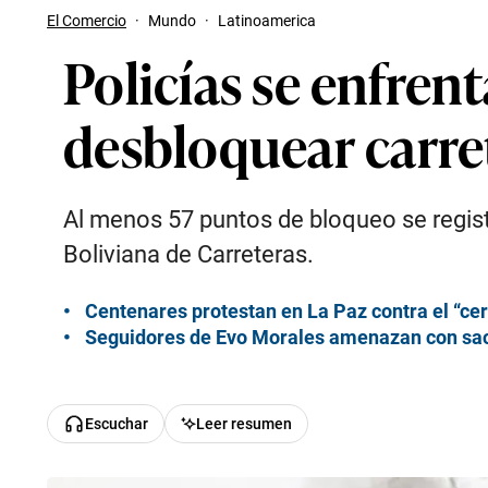
El Comercio
·
Mundo
·
Latinoamerica
Policías se enfren
desbloquear carret
Al menos 57 puntos de bloqueo se regist
Boliviana de Carreteras.
Centen
ares protestan en La Paz contra el “ce
Seguidores de Evo Morales amenazan con sacar
Escuchar
Leer resumen