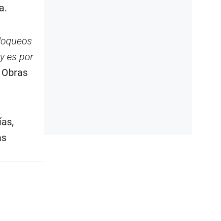
a.
bloqueos
y es por
e Obras
ías,
as