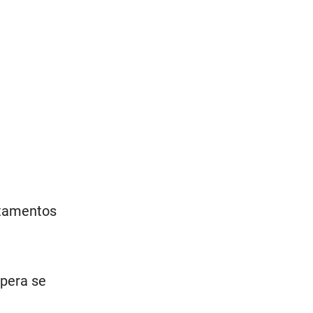
rtamentos
spera se