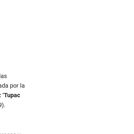
das
ada por la
 ‘Tupac
).