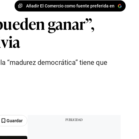
Añadir El Comercio como fuente preferida en
 pueden ganar”,
ivia
, la “madurez democrática” tiene que
Guardar