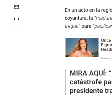
En un acto en la reg
coyuntura, la “
madure
tregua
” para “
pacifica
MIRA AQUÍ:
“
catástrofe pa
presidente tr