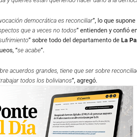
da y quiénes están queriendo hacer daño a la democ
vocación democrática es reconciliar
”, lo que supone 
aspectos que a veces no todos
” entienden y confió e
 sufrimiento
” sobre todo del departamento de
La Pa
ueos, “
se acabe
”.
bre acuerdos grandes, tiene que ser sobre reconcilia
abajar todos los bolivianos
”, agregó.