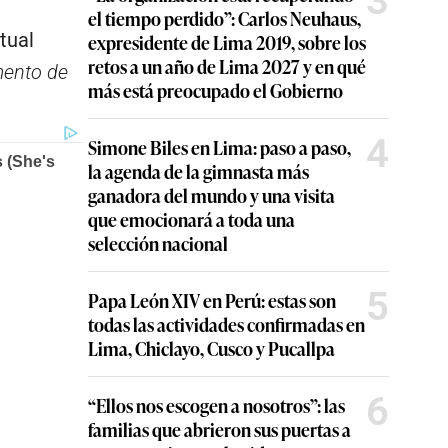
3
el tiempo perdido”: Carlos Neuhaus,
tual
expresidente de Lima 2019, sobre los
retos a un año de Lima 2027 y en qué
mento de
más está preocupado el Gobierno
4
Simone Biles en Lima: paso a paso,
la agenda de la gimnasta más
ganadora del mundo y una visita
que emocionará a toda una
selección nacional
5
Papa León XIV en Perú: estas son
todas las actividades confirmadas en
Lima, Chiclayo, Cusco y Pucallpa
6
“Ellos nos escogen a nosotros”: las
familias que abrieron sus puertas a