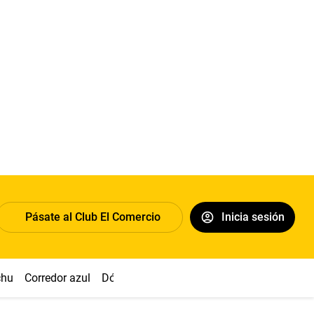
Pásate al Club El Comercio
Inicia sesión
chu
Corredor azul
Dólar
Congreso
Nasca
Acuña
Toled