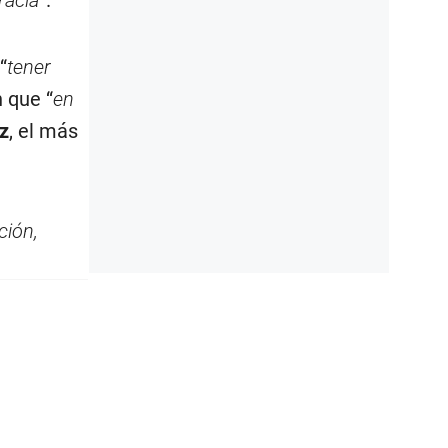
racia
”.
“
tener
n que “
en
z
, el más
ción,