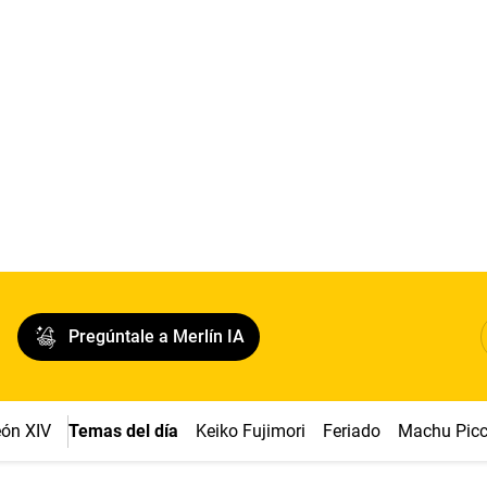
Pregúntale a Merlín IA
ón XIV
Temas del día
Keiko Fujimori
Feriado
Machu Pic