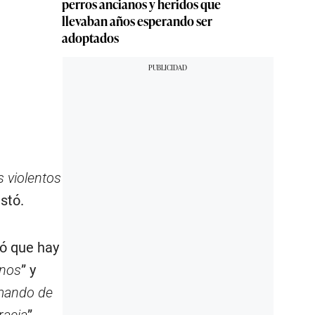
perros ancianos y heridos que
llevaban años esperando ser
adoptados
s violentos
stó.
ió que hay
rnos
” y
amando de