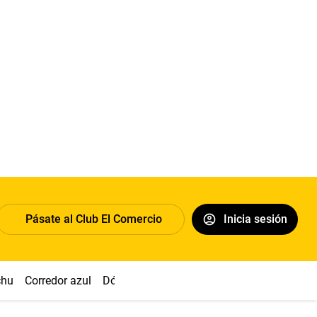
Pásate al Club El Comercio
Inicia sesión
chu
Corredor azul
Dólar
Congreso
Nasca
Acuña
Toled