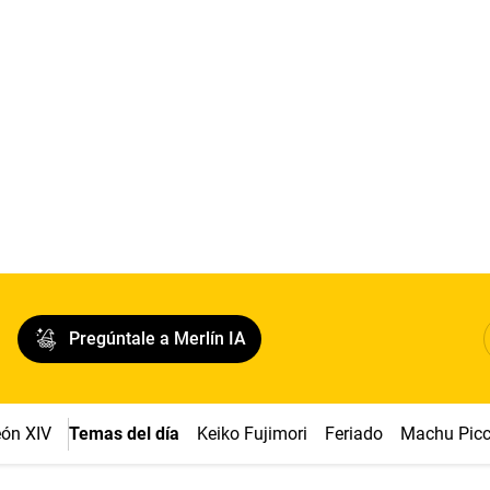
Pregúntale a Merlín IA
ón XIV
Temas del día
Keiko Fujimori
Feriado
Machu Pic