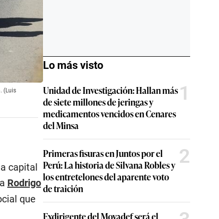
Lo más visto
1
Unidad de Investigación: Hallan más
. (Luis
de siete millones de jeringas y
medicamentos vencidos en Cenares
del Minsa
2
Primeras fisuras en Juntos por el
Perú: La historia de Silvana Robles y
a capital
los entretelones del aparente voto
ta
Rodrigo
de traición
ocial que
Exdirigente del Movadef será el