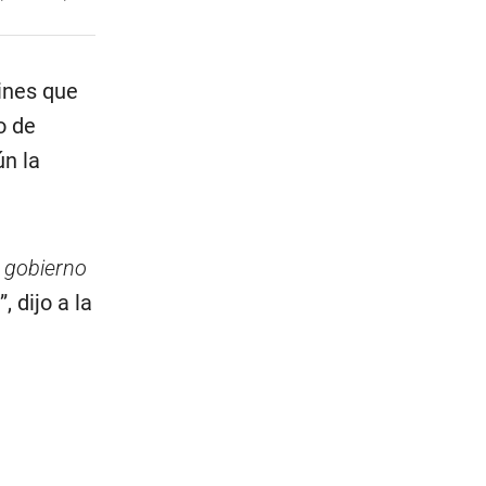
tines que
o de
ún la
e gobierno
”, dijo a la