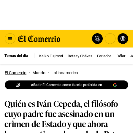
Temas del día
Keiko Fujimori
Betssy Chávez
Feriados
Dólar
J
El Comercio
·
Mundo
·
Latinoamerica
Añadir El Comercio como fuente preferida en
Quién es Iván Cepeda, el filósofo
cuyo padre fue asesinado en un
crimen de Estado y que ahora